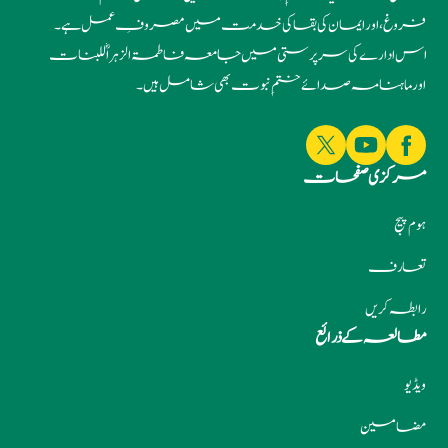
فروغ، اور ایمان کی بقا کی خدمت میں مصروفِ عمل ہے۔
اس ادارے کی سرپرستی میں جامعہ فاطمۃ الزہراؓ للبنات
اور ماہنامہ صدائے ختمِ نبوت بھی شامل ہیں۔
مرکزی صفحات
ہوم پیج
تعارف
رابطہ کریں
مطالعہ کے ذرائع
ویڈیو
مضامین