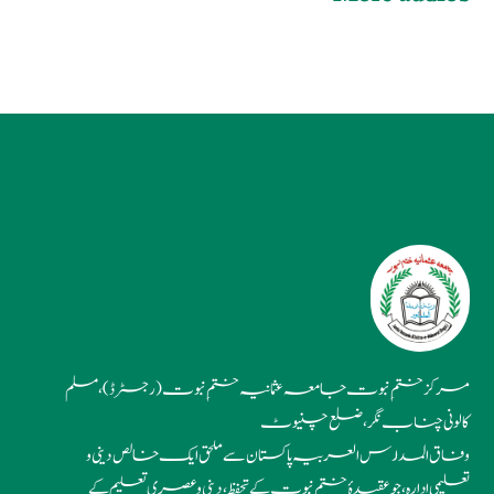
مرکز ختمِ نبوت جامعہ عثمانیہ ختمِ نبوت (رجسٹرڈ)، مسلم
کالونی چناب نگر، ضلع چنیوٹ
وفاق المدارس العربیہ پاکستان سے ملحق ایک خالص دینی و
تعلیمی ادارہ، جو عقیدۂ ختمِ نبوت کے تحفظ، دینی و عصری تعلیم کے