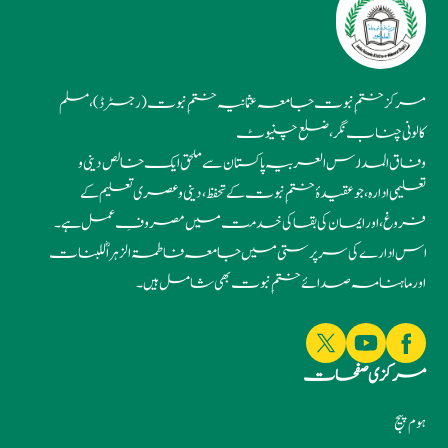
مرکز ختمِ نبوت جامعہ عثمانیہ ختمِ نبوت (رجسٹرڈ)، مسلم
کالونی چناب نگر، ضلع چنیوٹ
وفاق المدارس العربیہ پاکستان سے ملحق ایک خالص دینی و
تعلیمی ادارہ، جو عقیدۂ ختمِ نبوت کے تحفظ، دینی و عصری تعلیم کے
فروغ، اور ایمان کی بقا کی خدمت میں مصروفِ عمل ہے۔
اس ادارے کی سرپرستی میں جامعہ فاطمۃ الزہراؓ للبنات
اور ماہنامہ صدائے ختمِ نبوت بھی شامل ہیں۔
مرکزی صفحات
ہوم پیج