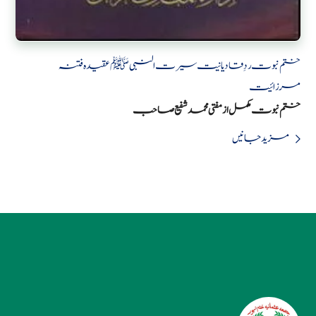
ختم نبوت
ردِ قادیانیت
سیرت النبی ﷺ
عقیدہ
فتنہ
مرزائیت
ختم نبوت مکمل از مفتی محمد شفیع صاحب
مزید جانیں