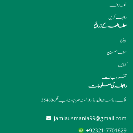
تعارف
رابطہ کریں
مطالعہ کے ذرائع
ویڈیو
مضامین
کتابیں
تقریبات
رابطہ کی معلومات
لنک روڈ ساہیوال روڈ، دارالناصر، چناب نگر، 35460
jamiausmania99@gmail.com
92321-7701629+