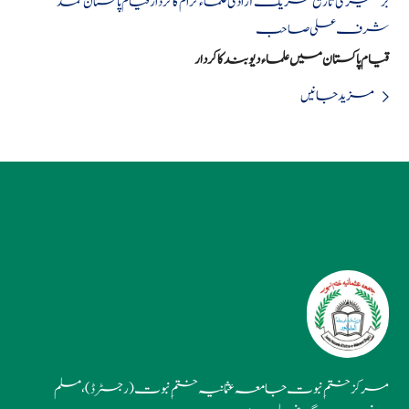
برصغیر کی تاریخ
تحریک آزادی
علماء کرام کا کردار
قیام پاکستان
محمد
شرف علی صاحب
قیام پاکستان میں علماء دیوبند کا کردار
مزید جانیں
مرکز ختمِ نبوت جامعہ عثمانیہ ختمِ نبوت (رجسٹرڈ)، مسلم