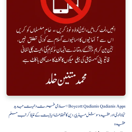
Qadianis Apps
Boycott Qadianis
اسلامی غیرت و حمیت
جدید
ٹیکنالوجی اور عقیدہ
سوشل میڈیا پر دین کا تحفظ
قادیانیت کے غلیظ کرتب
مسلم
عقیدہ