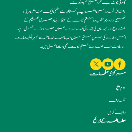
کالونی چناب نگر، ضلع چنیوٹ
وفاق المدارس العربیہ پاکستان سے ملحق ایک خالص دینی و
تعلیمی ادارہ، جو عقیدۂ ختمِ نبوت کے تحفظ، دینی و عصری تعلیم کے
فروغ، اور ایمان کی بقا کی خدمت میں مصروفِ عمل ہے۔
اس ادارے کی سرپرستی میں جامعہ فاطمۃ الزہراؓ للبنات
اور ماہنامہ صدائے ختمِ نبوت بھی شامل ہیں۔
مرکزی صفحات
ہوم پیج
تعارف
رابطہ کریں
مطالعہ کے ذرائع