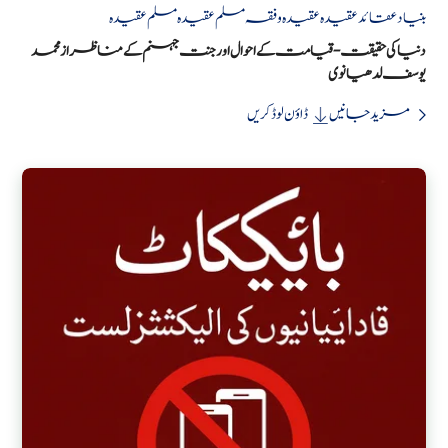
بنیاد
عقائد
عقیدہ
عقیدہ و فقہ
مسلم عقیدہ
مسلم عقیدہ
دنیا کی حقیقت - قیامت کے احوال اور جنت جہنم کے مناظر از محمد
یوسف لدھیانوی
مزید جانیں
ڈاؤن لوڈ کریں