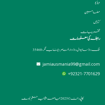
ویڈیو
مضامین
کتابیں
تقریبات
رابطہ کی معلومات
لنک روڈ ساہیوال روڈ، دارالناصر، چناب نگر، 35460
jamiausmania99@gmail.com
92321-7701629+
کاپی رائٹ © 2025 جامعہ عثمانیہ ختم نبوت