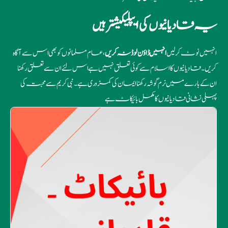
یہ قادیانیوں کی ایپلیکیشتر ہیں
انہیں نوٹ کرلیں
انہیں ڈاؤن لوڈ نہ کریں
، عام مسلمانوں کو بھی اس سے آگاہ
کریں ۔ قادیانیوں کا اسلام سے کوئی تعلق نہیں ہے اس لئے ان سے تعلق رکھنا
ان کے بارے میں نرم گوشہ رکھنا ایمان کی کمزوری ہے ۔ نبی کریم سے محبت کی
پہلی نشانی قادیانیوں کا مکمل بائیکاٹ ہے