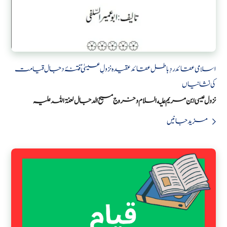
اسلامی عقائد
ردِ باطل عقائد
عقیدہ نزولِ عیسیٰؑ
فتنۂ دجال
قیامت
کی نشانیاں
نزول عیسی ابن مریم علیه السلام و خروج مسیح الدجال لعنۃ اللہ علیہ
مزید جانیں